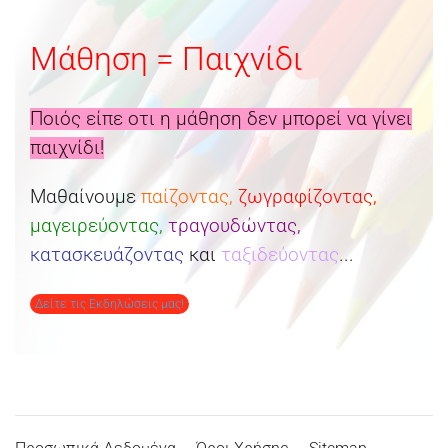
Μάθηση = Παιχνίδι
Ποιός είπε οτι η μάθηση δεν μπορεί να γίνει
παιχνίδι!
Μαθαίνουμε
παίζοντας,
ζωγραφίζοντας,
μαγειρεύοντας,
τραγουδώντας,
κατασκευάζοντας
και
ταξιδεύοντας
...
Δείτε τις Εκδηλώσεις μας!